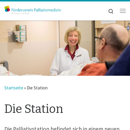
Zum Inhalt springen
Search
Me
Startseite
»
Die Station
Die Station
Die Palliativstation befindet sich in einem neuen,