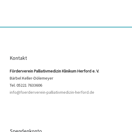
Kontakt
Förderverein Palliativmedizin Klinikum Herford e. V.
Bärbel Keller-Dölemeyer
Tel. 05221 7633606
info@foerderverein-palliativmedizin-herford.de
Spendenkonto