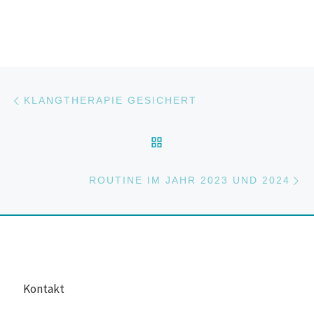
Beitragsnavigation
Vorheriger Beitrag
KLANGTHERAPIE GESICHERT
ZURÜCK ZUR BEITRAGS
Nä
ROUTINE IM JAHR 2023 UND 2024
Kontakt