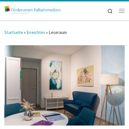
Zum Inhalt springen
Search
Me
Startseite
»
Erreichtes
»
Leseraum