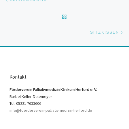
ZURÜCK ZUR BEITRAGS
Nä
SITZKISSEN
Kontakt
Förderverein Palliativmedizin Klinikum Herford e. V.
Bärbel Keller-Dölemeyer
Tel. 05221 7633606
info@foerderverein-palliativmedizin-herford.de