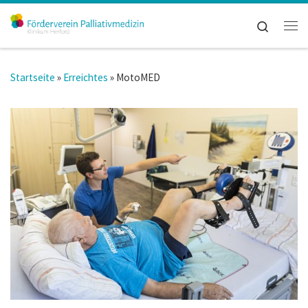
Zum Inhalt springen
Search
Me
Startseite
»
Erreichtes
»
MotoMED