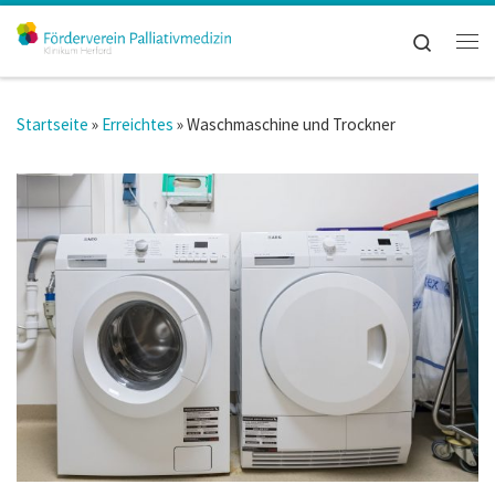
Zum Inhalt springen
Search
Me
Startseite
»
Erreichtes
»
Waschmaschine und Trockner