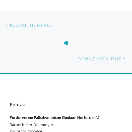
Beitragsnavigation
Vorheriger Beitrag
KLANGTHERAPIE
ZURÜCK ZUR BEITRAGS
Nä
SONNENSCHIRME
Kontakt
Förderverein Palliativmedizin Klinikum Herford e. V.
Bärbel Keller-Dölemeyer
Tel. 05221 7633606